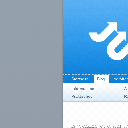
Startseite
Blog
Veröffe
Informationen
A
Praktisches
Re
Is working at a startu