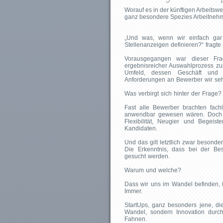
Worauf es in der künftigen Arbeitsw
ganz besondere Spezies Arbeitnehm
„Und was, wenn wir einfach gar
Stellenanzeigen definieren?“ fragte
Vorausgegangen war dieser Fra
ergebnisreicher Auswahlprozess zu
Umfeld, dessen Geschäft und 
Anforderungen an Bewerber wir seh
Was verbirgt sich hinter der Frage?
Fast alle Bewerber brachten fach
anwendbar gewesen wären. Doch 
Flexibilität, Neugier und Begeiste
Kandidaten.
Und das gilt letztlich zwar besonder
Die Erkenntnis, dass bei der B
gesucht werden.
Warum und welche?
Dass wir uns im Wandel befinden, is
Immer.
StartUps, ganz besonders jene, die
Wandel, sondern Innovation durc
Fahnen.