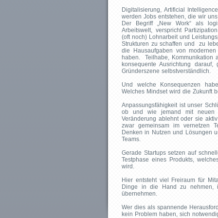
Digitalisierung, Artificial Intellig
werden Jobs entstehen, die wir uns
Der Begriff „New Work“ als logi
Arbeitswelt, verspricht Partizipat
(oft noch) Lohnarbeit und Leistungs
Strukturen zu schaffen und zu leb
die Hausaufgaben von modernen 
haben. Teilhabe, Kommunikation a
konsequente Ausrichtung darauf, 
Gründerszene selbstverständlich.
Und welche Konsequenzen haben
Welches Mindset wird die Zukunft 
Anpassungsfähigkeit ist unser Schl
ob und wie jemand mit neuen 
Veränderung ablehnt oder sie aktiv
zwar gemeinsam im vernetzen Te
Denken in Nutzen und Lösungen und
Teams.
Gerade Startups setzen auf schnelle
Testphase eines Produkts, welche
wird.
Hier entsteht viel Freiraum für Mit
Dinge in die Hand zu nehmen, i
übernehmen.
Wer dies als spannende Herausforder
kein Problem haben, sich notwendig