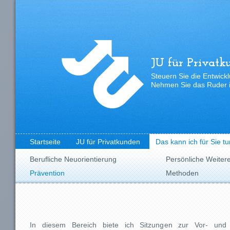
JU für Privatk
Steuern Sie die Entwickl
Nehmen Sie das Ruder i
Startseite
JU für Privatkunden
Das kann ich für Sie tu
Berufliche Neuorientierung
Persönliche Weiter
Prävention
Methoden
In diesem Bereich biete ich Sitzungen zur Vor- und