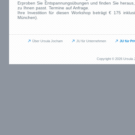
Erproben Sie Entspannungsübungen und finden Sie heraus
zu Ihnen passt. Termine auf Anfrage.
Ihre Investition für diesen Workshop beträgt € 175 inklus
München).
Über Ursula Jocham
JU für Unternehmen
JU für Pr
Unternehmen
Privat
JU für Unternehmen
JU für Pr
Copyright © 2026 Ursul
Das kann ich für Sie tun
Das kann i
Aufbauprojekte
Beruflich
Coaching / Personalentwicklung
Persönli
Betriebliches Gesundheitsmanagement (BGM)
EMDR / Bi
Outplacement
Präventi
Human Relations / Mitarbeiterbindung
Methode
Maßgeschneiderte Angebote
Referenz
Referenzen