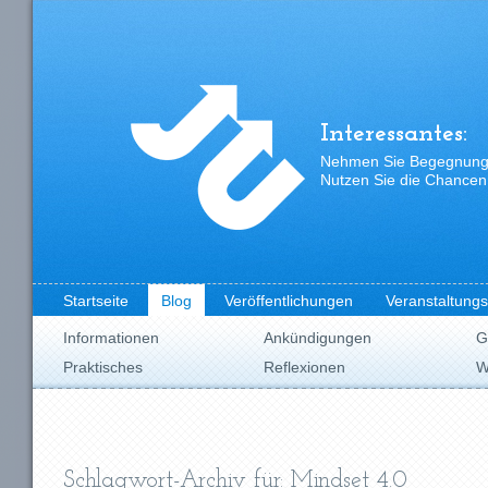
Interessantes:
Nehmen Sie Begegnungen
Nutzen Sie die Chancen,
Startseite
Blog
Veröffentlichungen
Veranstaltung
Informationen
Ankündigungen
G
Praktisches
Reflexionen
W
Schlagwort-Archiv für: Mindset 4.0