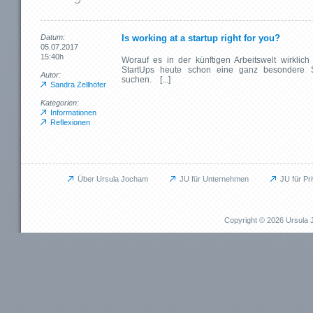
Datum:
Is working at a startup right for you?
05.07.2017
15:40h
Worauf es in der künftigen Arbeitswelt wirkl
StartUps heute schon eine ganz besondere S
Autor:
suchen. [...]
Sandra Zellhöfer
Kategorien:
Informationen
Reflexionen
Über Ursula Jocham
JU für Unternehmen
JU für Pr
Unternehmen
Privat
JU für Unternehmen
JU für Pr
Copyright © 2026 Ursul
Das kann ich für Sie tun
Das kann i
Aufbauprojekte
Beruflich
Coaching / Personalentwicklung
Persönli
Betriebliches Gesundheitsmanagement (BGM)
EMDR / Bi
Outplacement
Präventi
Human Relations / Mitarbeiterbindung
Methode
Maßgeschneiderte Angebote
Referenz
Referenzen