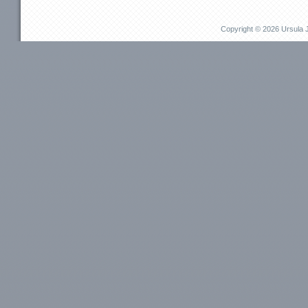
Unternehmen
Privat
JU für Unternehmen
JU für Pr
Copyright © 2026 Ursul
Das kann ich für Sie tun
Das kann i
Aufbauprojekte
Beruflich
Coaching / Personalentwicklung
Persönli
Betriebliches Gesundheitsmanagement (BGM)
EMDR / Bi
Outplacement
Präventi
Human Relations / Mitarbeiterbindung
Methode
Maßgeschneiderte Angebote
Referenz
Referenzen