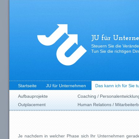
JU für Untern
Steuern Sie die Verände
Tun Sie die richtigen Di
Startseite
JU für Unternehmen
Das kann ich für Sie t
Aufbauprojekte
Coaching / Personalentwicklun
Outplacement
Human Relations / Mitarbeiter
Je nachdem in welcher Phase sich Ihr Unternehmen gerade 