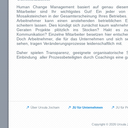
Human Change Management basiert auf genau diesem
Mitarbeiter sind Ihr wichtigstes Gut! Ein jeder von
Mosaiksteinchen in der Gesamterscheinung Ihres Betriebes.
Arbeitnehmer kann einen anstehenden betrieblichen En
scheitern lassen. Dies kündigt sich zunächst kaum wahrneh
Geraten Projekte plötzlich ins Stocken? Hakt es 
Kommunikation? Einzelne Mitarbeiter besetzen hier entsche
Doch Arbeitnehmer, die für das Unternehmen und sich se
sehen, tragen Veränderungsprozesse leidenschaftlich mit.
Daher spielen Transparenz, geeignete organisatorische 
Einbindung aller Prozessbeteiligten durch Coachings eine ga
Über Ursula Jocham
JU für Unternehmen
JU für P
Unternehmen
Privat
JU für Unternehmen
JU für Pr
Copyright © 2026 Ursul
Das kann ich für Sie tun
Das kann i