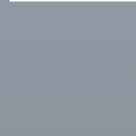
Aufbauprojekte
Beruflich
Coaching / Personalentwicklung
Persönli
Betriebliches Gesundheitsmanagement (BGM)
EMDR / Bi
Outplacement
Präventi
Human Relations / Mitarbeiterbindung
Methode
Maßgeschneiderte Angebote
Referenz
Referenzen