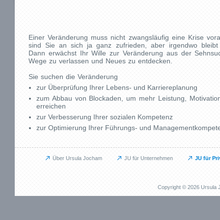
Einer Veränderung muss nicht zwangsläufig eine Krise vora
sind Sie an sich ja ganz zufrieden, aber irgendwo bleibt
Dann erwächst Ihr Wille zur Veränderung aus der Sehnsu
Wege zu verlassen und Neues zu entdecken.
Sie suchen die Veränderung
zur Überprüfung Ihrer Lebens- und Karriereplanung
zum Abbau von Blockaden, um mehr Leistung, Motivation 
erreichen
zur Verbesserung Ihrer sozialen Kompetenz
zur Optimierung Ihrer Führungs- und Managementkompet
Über Ursula Jocham
JU für Unternehmen
JU für Pr
Unternehmen
Privat
JU für Unternehmen
JU für Pr
Copyright © 2026 Ursul
Das kann ich für Sie tun
Das kann i
Aufbauprojekte
Beruflich
Coaching / Personalentwicklung
Persönli
Betriebliches Gesundheitsmanagement (BGM)
EMDR / Bi