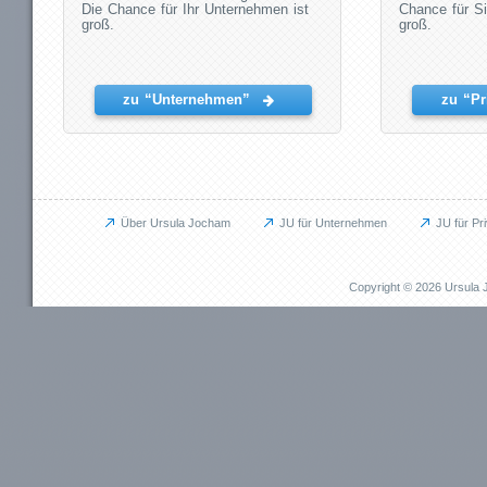
Die Chance für Ihr Unternehmen ist
Chance für Si
groß.
groß.
zu “Unternehmen”
zu “Pr
Über Ursula Jocham
JU für Unternehmen
JU für Pr
Unternehmen
Privat
JU für Unternehmen
JU für Pr
Copyright © 2026 Ursul
Das kann ich für Sie tun
Das kann i
Aufbauprojekte
Beruflich
Coaching / Personalentwicklung
Persönli
Betriebliches Gesundheitsmanagement (BGM)
EMDR / Bi
Outplacement
Präventi
Human Relations / Mitarbeiterbindung
Methode
Maßgeschneiderte Angebote
Referenz
Referenzen