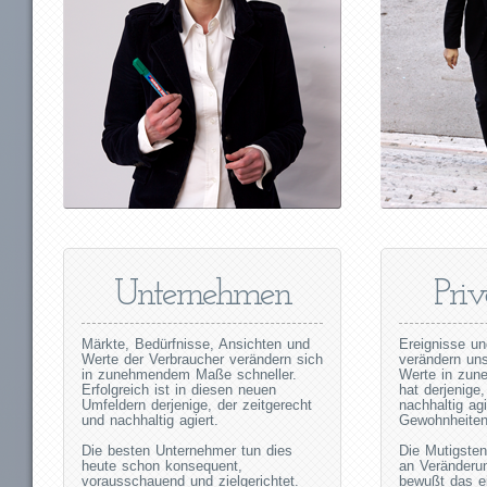
Unternehmen
Pri
Märkte, Bedürfnisse, Ansichten und
Ereignisse u
Werte der Verbraucher verändern sich
verändern un
in zunehmendem Maße schneller.
Werte in zun
Erfolgreich ist in diesen neuen
hat derjenige
Umfeldern derjenige, der zeitgerecht
nachhaltig ag
und nachhaltig agiert.
Gewohnheiten 
Die besten Unternehmer tun dies
Die Mutigste
heute schon konsequent,
an Veränderu
vorausschauend und zielgerichtet.
bewußt das e