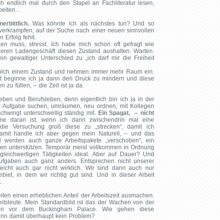
h endlich mal durch den Stapel an Fachliteratur lesen,
rbeiten…
erbittlich.
Was könnte ich als nächstes tun? Und so
verkrampfen, auf der Suche nach einer neuen sinnvollen
 Erfolg fehlt.
en muss, stresst. Ich habe mich schon oft gefragt wie
ieren Ladengeschäft diesen Zustand aushalten. Warten.
in gewaltiger Unterschied zu „ich darf mir die Freiheit
n solch einem Zustand und nehmen immer mehr Raum ein.
ht beginne ich ja dann den Druck zu mindern und diese
n zu füllen, – die Zeit ist ja da.
eben und Berufsleben, denn eigentlich bin ich ja in der
ine Aufgabe suchen, umräumen, neu ordnen, mit Kollegen
hwingt unterschwellig ständig mit.
Ein Spagat, – nicht
me daran ist, wenn ich dann zwischendrin mal eine
die Versuchung groß diese zu „strecken“, damit ich
 Damit handle ich aber gegen mein Naturell, – und das
al werden auch ganze Arbeitspakete „verschoben“, ein
ren unterstützen. Temporär meist vollkommen in Ordnung
leichwertigen Tätigkeiten ideal. Aber auf Dauer? Und
ufgaben auch ganz anders. Entsprechen nicht unserer
leicht auch gar nicht wirklich. Wir sind dann auch nur
ebiet, in dem wir richtig gut sind. Und in dieser Arbeit
.
iten einen erheblichen Anteil der Arbeitszeit ausmachen.
heitsleute. Mein Standardbild ist das der Wachen von der
zen vor dem Buckingham Palace. Wie gehen diese
nn damit überhaupt kein Problem?