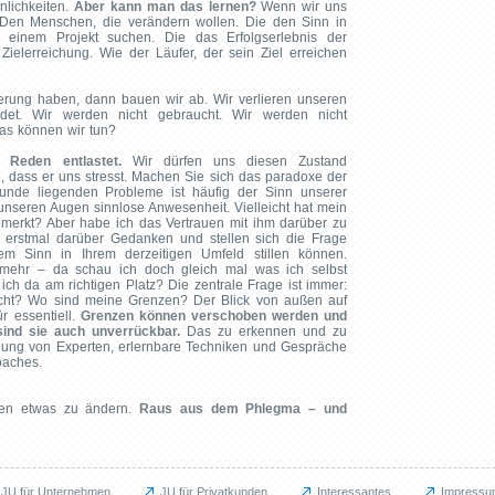
nlichkeiten.
Aber kann man das lernen?
Wenn wir uns
Den Menschen, die verändern wollen. Die den Sinn in
e, einem Projekt suchen. Die das Erfolgserlebnis der
ielerreichung. Wie der Läufer, der sein Ziel erreichen
erung haben, dann bauen wir ab. Wir verlieren unseren
idet. Wir werden nicht gebraucht. Wir werden nicht
Was können wir tun?
Reden entlastet.
Wir dürfen uns diesen Zustand
 dass er uns stresst. Machen Sie sich das paradoxe der
runde liegenden Probleme ist häufig der Sinn unserer
in unseren Augen sinnlose Anwesenheit. Vielleicht hat mein
emerkt? Aber habe ich das Vertrauen mit ihm darüber zu
 erstmal darüber Gedanken und stellen sich die Frage
em Sinn in Ihrem derzeitigen Umfeld stillen können.
t mehr – da schau ich doch gleich mal was ich selbst
ich da am richtigen Platz? Die zentrale Frage ist immer:
ht? Wo sind meine Grenzen? Der Blick von außen auf
r essentiell.
Grenzen können verschoben werden und
sind sie auch unverrückbar.
Das zu erkennen und zu
tellung von Experten, erlernbare Techniken und Gespräche
oaches.
ben etwas zu ändern.
Raus aus dem Phlegma – und
JU für Unternehmen
JU für Privatkunden
Interessantes
Impressu