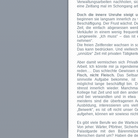
Verwaltungsarbeiten nachholen, sic
eine Zeitlang mal im Schongang a
Doch die innere Unruhe steigt un
beginnen sie langsam innerlich zu 
Beschäftigung. Der Frust wächst. Der
Zeit, die einfach abgesessen werd
Verkäufer in einem wenig frequent
Langeweile. „Ich muss“ – das ist e
nehmen“.
Die freien Zeitfenster wachsen i
Das kann bedrücken. Und vielleic
„unnütze“ Zeit mit privaten Tätigkeite
Aber damit vermischen sich Privatl
Arbeit. Ich könnte mir ja irgende
reden…. Das schlechte Gewissen sc
Fisch, nicht Fleisch.
Das Seltsa
sinnvolle Aufgabe bekomme, ist 
möglichst lange beschäftigt bin.
stresst innerlich wieder. Manchm
Kollege hat Zeit und soll den ande
und bei verwandten und in etwa g
meistens sind die übertragenen A
Ausbildung, interessieren uns viel
„Beiwerk“, es ist oft nicht unser G
aufgehen, können wir sowieso nicht
Es gibt viele Berufe wo die Warteze
Von jeher. Wärter, Pförtner, Sicher
Palastgarde mit den Bärenmüt
Menschen damit um? Haben die de