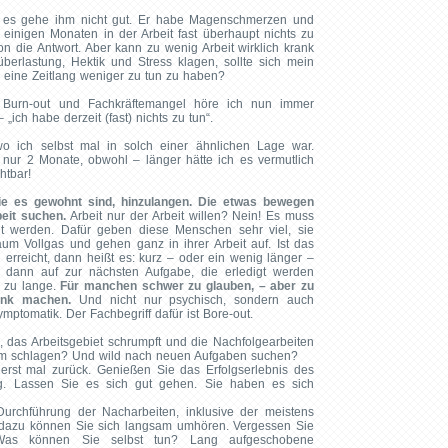
nt, es gehe ihm nicht gut. Er habe Magenschmerzen und
t einigen Monaten in der Arbeit fast überhaupt nichts zu
 die Antwort. Aber kann zu wenig Arbeit wirklich krank
erlastung, Hektik und Stress klagen, sollte sich mein
n eine Zeitlang weniger zu tun zu haben?
 Burn-out und Fachkräftemangel höre ich nun immer
„ich habe derzeit (fast) nichts zu tun“.
wo ich selbst mal in solch einer ähnlichen Lage war.
nur 2 Monate, obwohl – länger hätte ich es vermutlich
htbar!
ie es gewohnt sind, hinzulangen. Die etwas bewegen
beit suchen.
Arbeit nur der Arbeit willen? Nein! Es muss
cht werden. Dafür geben diese Menschen sehr viel, sie
aum Vollgas und gehen ganz in ihrer Arbeit auf. Ist das
 erreicht, dann heißt es: kurz – oder ein wenig länger –
 dann auf zur nächsten Aufgabe, die erledigt werden
 zu lange.
Für manchen schwer zu glauben, – aber zu
rank machen.
Und nicht nur psychisch, sondern auch
mptomatik. Der Fachbegriff dafür ist Bore-out.
 das Arbeitsgebiet schrumpft und die Nachfolgearbeiten
arm schlagen? Und wild nach neuen Aufgaben suchen?
erst mal zurück. Genießen Sie das Erfolgserlebnis des
ig. Lassen Sie es sich gut gehen. Sie haben es sich
urchführung der Nacharbeiten, inklusive der meistens
el dazu können Sie sich langsam umhören. Vergessen Sie
 Was können Sie selbst tun? Lang aufgeschobene