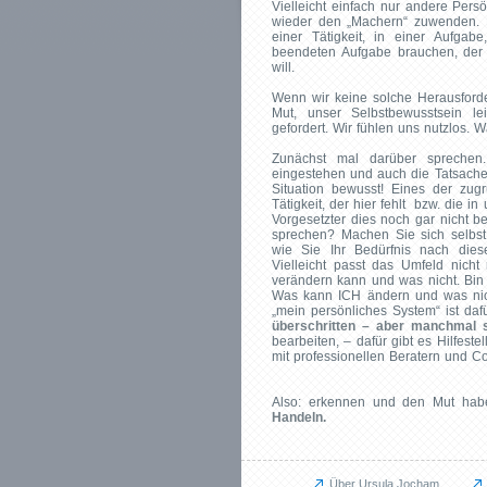
Vielleicht einfach nur andere Persö
wieder den „Machern“ zuwenden. 
einer Tätigkeit, in einer Aufgab
beendeten Aufgabe brauchen, der Z
will.
Wenn wir keine solche Herausford
Mut, unser Selbstbewusstsein le
gefordert. Wir fühlen uns nutzlos. 
Zunächst mal darüber sprechen.
eingestehen und auch die Tatsache,
Situation bewusst! Eines der zug
Tätigkeit, der hier fehlt bzw. die 
Vorgesetzter dies noch gar nicht b
sprechen? Machen Sie sich selbst
wie Sie Ihr Bedürfnis nach dies
Vielleicht passt das Umfeld nich
verändern kann und was nicht. Bin 
Was kann ICH ändern und was nic
„mein persönliches System“ ist dafü
überschritten – aber manchmal 
bearbeiten, – dafür gibt es Hilfes
mit professionellen Beratern und C
Also: erkennen und den Mut ha
Handeln.
Über Ursula Jocham