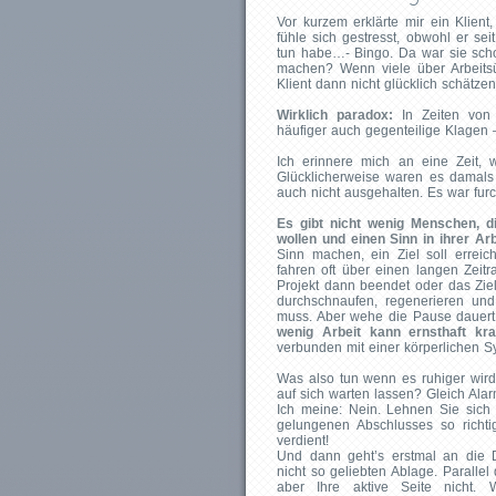
Vor kurzem erklärte mir ein Klie
fühle sich gestresst, obwohl er sei
tun habe…- Bingo. Da war sie schon
machen? Wenn viele über Arbeitsüb
Klient dann nicht glücklich schätze
Wirklich paradox:
In Zeiten von
häufiger auch gegenteilige Klagen – 
Ich erinnere mich an eine Zeit, 
Glücklicherweise waren es damals 
auch nicht ausgehalten. Es war furc
Es gibt nicht wenig Menschen, d
wollen und einen Sinn in ihrer Ar
Sinn machen, ein Ziel soll errei
fahren oft über einen langen Zeitr
Projekt dann beendet oder das Ziel
durchschnaufen, regenerieren und
muss. Aber wehe die Pause dauert
wenig Arbeit kann ernsthaft k
verbunden mit einer körperlichen Sy
Was also tun wenn es ruhiger wird,
auf sich warten lassen? Gleich Al
Ich meine: Nein. Lehnen Sie sich 
gelungenen Abschlusses so richt
verdient!
Und dann geht’s erstmal an die D
nicht so geliebten Ablage. Parall
aber Ihre aktive Seite nicht.