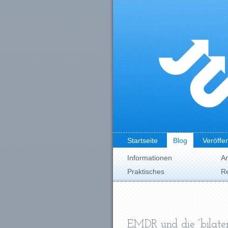
Startseite
Blog
Veröffe
Informationen
A
Praktisches
Re
EMDR und die “bilater