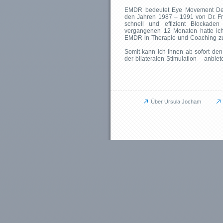
EMDR bedeutet Eye Movement Dese
den Jahren 1987 – 1991 von Dr. Fra
schnell und effizient Blockade
vergangenen 12 Monaten hatte ich
EMDR in Therapie und Coaching zu
Somit kann ich Ihnen ab sofort den
der bilateralen Stimulation – anbiet
Über Ursula Jocham
Unternehmen
JU für Unternehmen
Das kann ich für Sie tun
Aufbauprojekte
Coaching / Personalentwicklung
Betriebliches Gesundheitsmanagem
Outplacement
Human Relations / Mitarbeiterbindung
Maßgeschneiderte Angebote
Referenzen