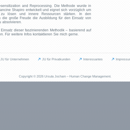
nsitization and Reprocessing. Die Methode wurde in
ncine Shapiro entwickelt und eignet sich vorzüglich um
n zu lösen und innere Ressourcen stärken. In den
 die große Freude die Ausbildung für den Einsatz von
 absolvieren.
 Einsatz dieser faszinierenden Methodik – basierend auf
en. Für weitere Infos kontaktieren Sie mich gerne.
JU für Unternehmen
JU für Privatkunden
Interessantes
Impressu
Privat
Interessan
JU für Privatkunden
Blog
Copyright © 2026 Ursula Jocham – Human Change Management.
Das kann ich für Sie tun
Ankündigu
Berufliche Neuorientierung
Gastbeiträ
Persönliche Weiterentwicklung
Informatio
ent (BGM)
EMDR / Bilaterale Stimulation
Praktische
Prävention
Reflexione
Methoden
Wohlbefin
Referenzen
Veröffentli
Praxisbuch 
Arbeitsbuc
Fachartike
Veranstaltu
Partner und