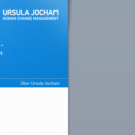
 –
n:
Über Ursula Jocham