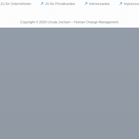
JU für Unternehmen
JU für Privatkunden
Interessantes
Impressu
Privat
Interessan
JU für Privatkunden
Blog
Copyright © 2026 Ursula Jocham – Human Change Management.
Das kann ich für Sie tun
Ankündigu
Berufliche Neuorientierung
Gastbeiträ
Persönliche Weiterentwicklung
Informatio
ent (BGM)
EMDR / Bilaterale Stimulation
Praktische
Prävention
Reflexione
Methoden
Wohlbefin
Referenzen
Veröffentli
Praxisbuch 
Arbeitsbuc
Fachartike
Veranstaltu
Partner und