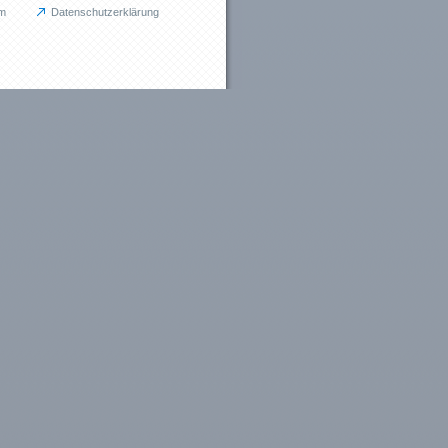
m
Datenschutzerklärung
tes
ngen (3)
ge (4)
nen (13)
s (6)
n (12)
den (7)
chungen
„Soft Skills trainieren”
h „Soft Skills”
l: Stressmanagement bei IT Projekten
ngshinweise
 Links