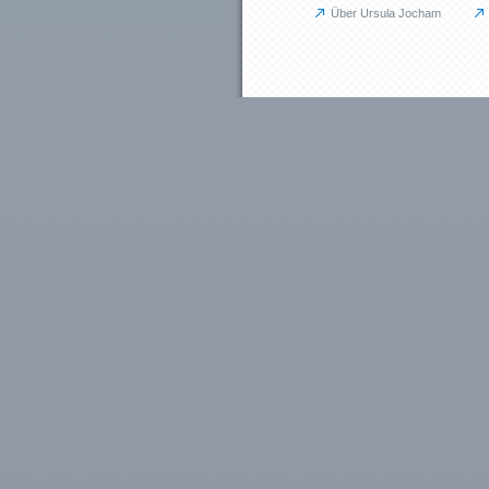
Über Ursula Jocham
Unternehmen
JU für Unternehmen
Das kann ich für Sie tun
Aufbauprojekte
Coaching / Personalentwicklung
Betriebliches Gesundheitsmanagem
Outplacement
Human Relations / Mitarbeiterbindung
Maßgeschneiderte Angebote
Referenzen