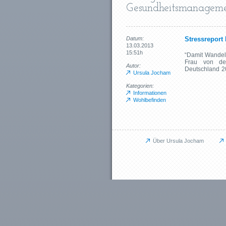
Gesundheitsmanagem
Datum:
Stressreport
13.03.2013
15:51h
“Damit Wandel 
Frau von der
Autor:
Deutschland 201
Ursula Jocham
Kategorien:
Informationen
Wohlbefinden
Über Ursula Jocham
Unternehmen
JU für Unternehmen
Das kann ich für Sie tun
Aufbauprojekte
Coaching / Personalentwicklung
Betriebliches Gesundheitsmanagem
Outplacement
Human Relations / Mitarbeiterbindung
Maßgeschneiderte Angebote