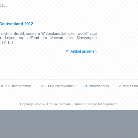
ent
 Deutschland 2012
nicht erdrückt, sondern Widerstandsfähigkeit weckt” sagt
 Leyen so treffend im Vorwort des Stressreport
2. [...]
 Artikel ansehen
JU für Unternehmen
JU für Privatkunden
Interessantes
Impressu
Privat
Interessan
JU für Privatkunden
Blog
Copyright © 2026 Ursula Jocham – Human Change Management.
Das kann ich für Sie tun
Ankündigu
Berufliche Neuorientierung
Gastbeiträ
Persönliche Weiterentwicklung
Informatio
ent (BGM)
EMDR / Bilaterale Stimulation
Praktische
Prävention
Reflexione
Methoden
Wohlbefin
Referenzen
Veröffentli