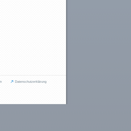
m
Datenschutzerklärung
tes
ngen (3)
ge (4)
nen (13)
s (6)
n (12)
den (7)
chungen